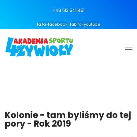
+48 513 541 451
fa fa-facebook
fab fa-youtube
Kolonie - tam byliśmy do tej
pory - Rok 2019