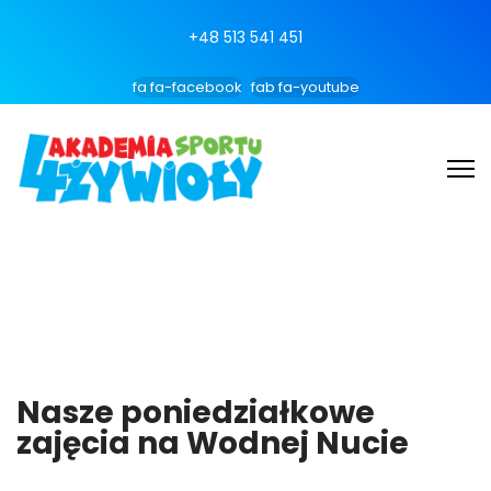
+48 513 541 451
fa fa-facebook
fab fa-youtube
Nasze poniedziałkowe
zajęcia na Wodnej Nucie