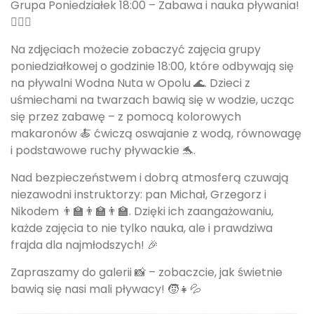
Grupa Poniedziałek 18:00 – Zabawa i nauka pływania!
🏊‍♂️😊
Na zdjęciach możecie zobaczyć zajęcia grupy
poniedziałkowej o godzinie 18:00, które odbywają się
na pływalni Wodna Nuta w Opolu 🌊. Dzieci z
uśmiechami na twarzach bawią się w wodzie, ucząc
się przez zabawę – z pomocą kolorowych
makaronów 🍝 ćwiczą oswajanie z wodą, równowagę
i podstawowe ruchy pływackie 🐬.
Nad bezpieczeństwem i dobrą atmosferą czuwają
niezawodni instruktorzy: pan Michał, Grzegorz i
Nikodem 👨‍🏫👨‍🏫👨‍🏫. Dzięki ich zaangażowaniu,
każde zajęcia to nie tylko nauka, ale i prawdziwa
frajda dla najmłodszych! 🎉
Zapraszamy do galerii 📸 – zobaczcie, jak świetnie
bawią się nasi mali pływacy! 🧒👧💦