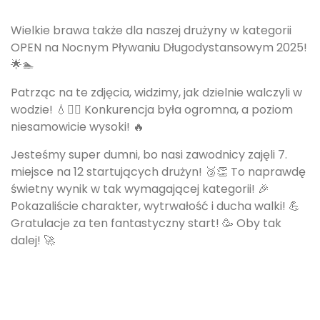
Wielkie brawa także dla naszej drużyny w kategorii
OPEN na Nocnym Pływaniu Długodystansowym 2025!
🌟🏊
Patrząc na te zdjęcia, widzimy, jak dzielnie walczyli w
wodzie! 💧🏊‍♀️ Konkurencja była ogromna, a poziom
niesamowicie wysoki! 🔥
Jesteśmy super dumni, bo nasi zawodnicy zajęli 7.
miejsce na 12 startujących drużyn! 🥉👏 To naprawdę
świetny wynik w tak wymagającej kategorii! 🎉
Pokazaliście charakter, wytrwałość i ducha walki! 💪
Gratulacje za ten fantastyczny start! 🥳 Oby tak
dalej! 🚀