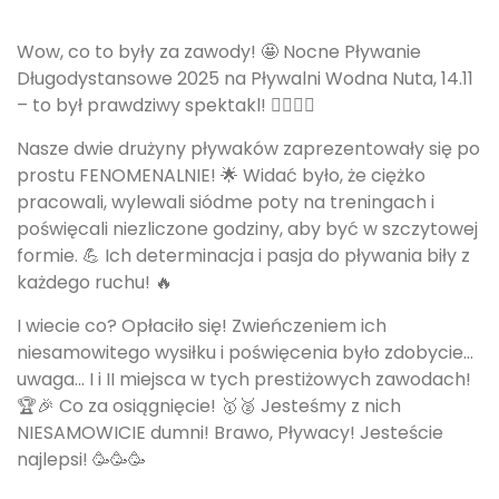
Wow, co to były za zawody! 🤩 Nocne Pływanie
Długodystansowe 2025 na Pływalni Wodna Nuta, 14.11
– to był prawdziwy spektakl! 🏊‍♀️🏊‍♂️
Nasze dwie drużyny pływaków zaprezentowały się po
prostu FENOMENALNIE! 🌟 Widać było, że ciężko
pracowali, wylewali siódme poty na treningach i
poświęcali niezliczone godziny, aby być w szczytowej
formie. 💪 Ich determinacja i pasja do pływania biły z
każdego ruchu! 🔥
I wiecie co? Opłaciło się! Zwieńczeniem ich
niesamowitego wysiłku i poświęcenia było zdobycie...
uwaga... I i II miejsca w tych prestiżowych zawodach!
🏆🎉 Co za osiągnięcie! 🥇🥈 Jesteśmy z nich
NIESAMOWICIE dumni! Brawo, Pływacy! Jesteście
najlepsi! 🥳🥳🥳