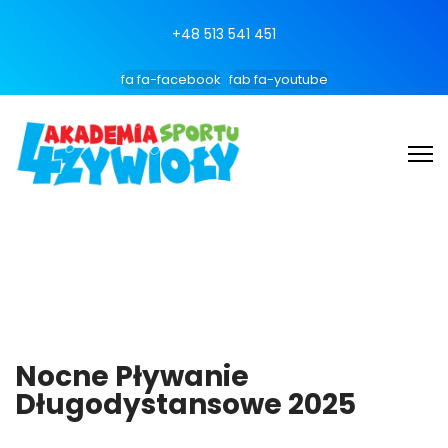
+48 513 541 451
fa fa-facebook
fab fa-youtube
Nocne Pływanie
Długodystansowe 2025