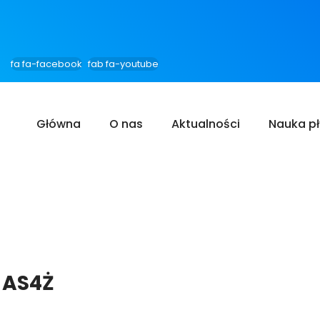
fa fa-facebook
fab fa-youtube
Główna
O nas
Aktualności
Nauka p
a AS4Ż