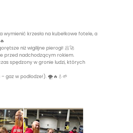
ła wymienić krzesła na kubełkowe fotele, a
🔥
ętsze niż wigilijne pierogi! 🥟🚀
erie przed nadchodzącym rokiem.
czas spędzony w gronie ludzi, których
 – gaz w podłodze!). 🌪️🔥💧🌱