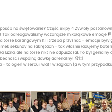
ny sposób na świętowanie? Część ekipy 4 Żywioły postanowi
! Tak odreagowaliśmy wczorajsze mikołajkowe emocje 🏁
a torze kartingowym K1 i trzeba przyznać – emocje były gor
y ułamek sekundy na zakrętach – tak właśnie ładujemy bat
 luźna, ale na torze nikt nie odpuszczał. To był genialny 
 obecność i wspólną dawkę adrenaliny! 🏆🙌
wa – to ogień w sercu i wiatr w żaglach (a w tym przypadku