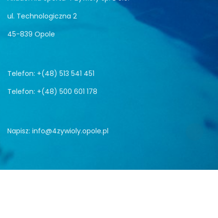
ul. Technologiczna 2
45-839 Opole
Telefon: +(48) 513 541 451
Telefon: +(48) 500 601 178
Napisz:
info@4zywioly.opole.pl
Copyright © 2025
www.4zywioly.opole.pl
Wszelkie prawa
zastrzeżone.
Wykonanie
LinkNET.pl