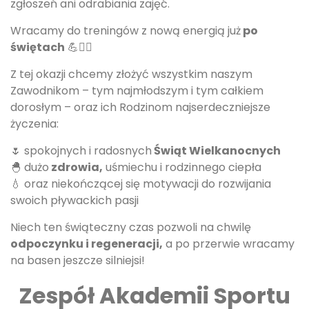
zgłoszeń ani odrabiania zajęć.
Wracamy do treningów z nową energią już
po
świętach
💪🏊‍♂️
Z tej okazji chcemy złożyć wszystkim naszym
Zawodnikom – tym najmłodszym i tym całkiem
dorosłym – oraz ich Rodzinom najserdeczniejsze
życzenia:
🌷 spokojnych i radosnych
Świąt Wielkanocnych
🐣 dużo
zdrowia,
uśmiechu i rodzinnego ciepła
💧 oraz niekończącej się motywacji do rozwijania
swoich pływackich pasji
Niech ten świąteczny czas pozwoli na chwilę
odpoczynku i regeneracji,
a po przerwie wracamy
na basen jeszcze silniejsi!
Zespół Akademii Sportu