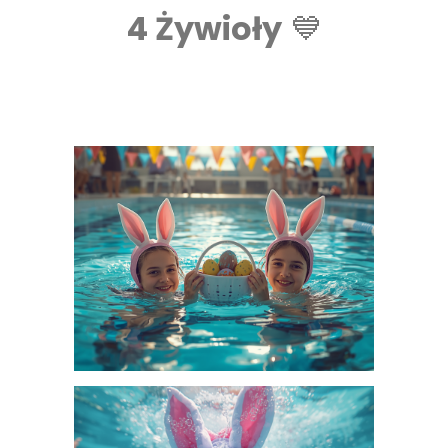
4 Żywioły
💙