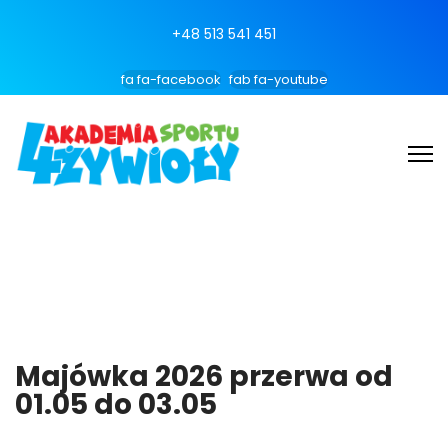
+48 513 541 451
fa fa-facebook
fab fa-youtube
Majówka 2026 przerwa od
01.05 do 03.05