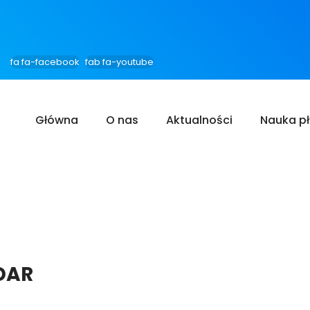
fa fa-facebook
fab fa-youtube
Główna
O nas
Aktualności
Nauka p
DAR