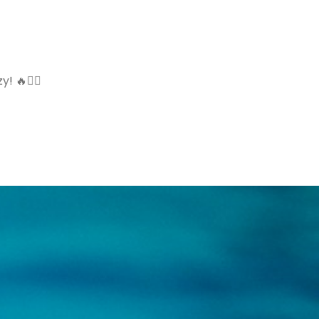
! 🔥🏊‍♂️