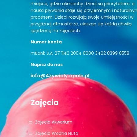
miejsce, gdzie uśmiechy dzieci są priorytetem, a
nauka pływania staje się przyjemnym i naturalny
procesem. Dzieci rozwijają swoje umiejętności w
przyjaznej atmosferze, ciesząc się każdą chwilą
spędzoną na zajęciach.
Numer konta
mBank S.A: 27 1140 2004 0000 3402 8399 0558
Napisz do nas
info@4zywioly.opole.pl
Zajęcia
Zajęcia Akwarium
Zajęcia Wodna Nuta